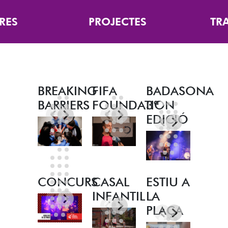
RES
PROJECTES
TR
BREAKING
FIFA
BADASONA
BARRIERS
FOUNDATION
3ª
EDICIÓ
CONCURS
CASAL
ESTIU A
INFANTIL
LA
PLAÇA