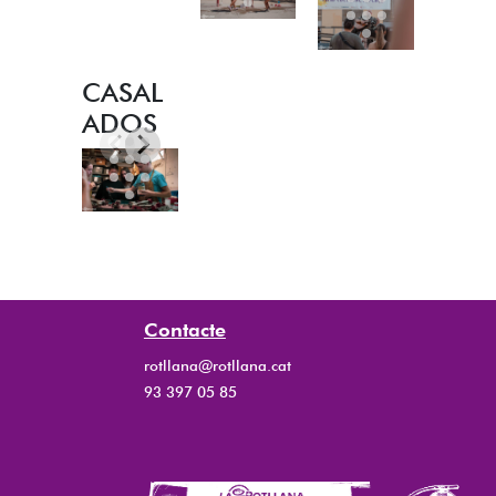
CASAL
ADOS
Contacte
rotllana@rotllana.cat
93 397 05 85