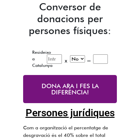
Conversor de
donacions per
persones físiques:
Resideixo
a
x
=
Catalunya
DONA ARA I FES LA
DIFERÈNCIA!
Persones jurídiques
Com a organització el percentatge de
desgravació és el 40% sobre el total