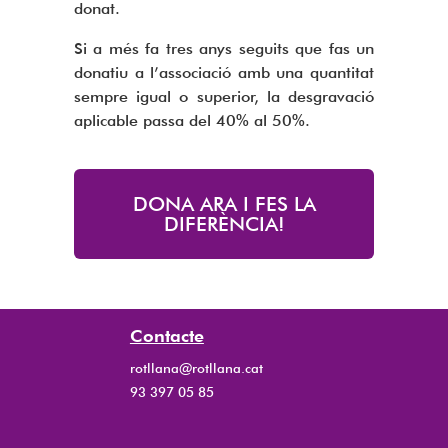
donat.
Si a més fa tres
anys seguits que fas un
donatiu a l’associació amb una quantitat
sempre igual o superior, la desgravació
aplicable passa del 40% al 50%.
DONA ARA I FES LA
DIFERÈNCIA!
Contacte
rotllana@rotllana.cat
93 397 05 85