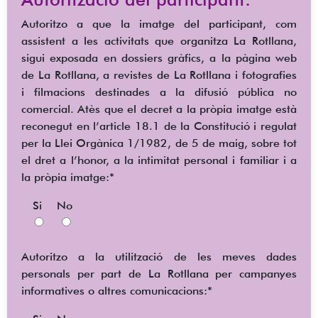
Autoritzo a que la imatge del participant, com
assistent a les activitats que organitza La Rotllana,
sigui exposada en dossiers gràfics, a la pàgina web
de La Rotllana, a revistes de La Rotllana i fotografies
i filmacions destinades a la difusió pública no
comercial. Atès que el decret a la pròpia imatge està
reconegut en l’article 18.1 de la Constitució i regulat
per la Llei Orgànica 1/1982, de 5 de maig, sobre tot
el dret a l’honor, a la intimitat personal i familiar i a
la pròpia imatge:*
Si
No
Autoritzo a la utilització de les meves dades
personals per part de La Rotllana per campanyes
informatives o altres comunicacions:*