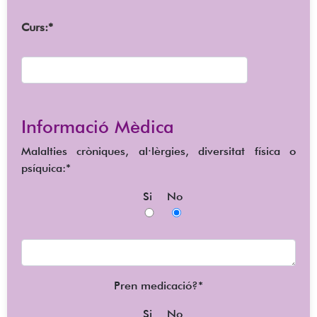
Curs:*
Informació Mèdica
Malalties cròniques, al·lèrgies, diversitat física o
psíquica:*
Si
No
Pren medicació?*
Si
No