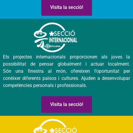
Visita la secció!
Els projectes internacionals proporcionen als joves la
possibilitat de pensar globalment i actuar localment.
Són una finestra al món, ofereixen l’oportunitat per
conèixer diferents països i cultures. Ajuden a desenvolupar
competències personals i professionals.
Visita la secció!