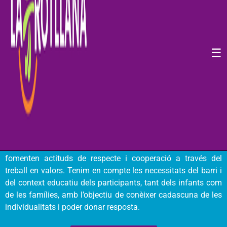
La secció infantil, més coneguda com l’Esplai Chiribiripum,
forma part de l’oferta educativa que s’ofereix als infants dels
barris de Llefià i la Salut entre els 3 i els 12 anys. Les
famílies del barri participen d’aquesta proposta ja que ens
adaptem a les diferents necessitats i demandes dels infants
☰
que hi participen donat que les famílies formen part del món
laboral i busquen la manera de poder conciliar la seva vida
professional i laboral. El nostre treball com a educadors/es
en el temps de lleure consisteix a fomentar la participació
dels infants a partir de propostes i activitats que afavoreixin
l’aprenentatge i el desenvolupament integral. Els infants que
hi participen adquireixen habilitats, construeixen noves
relacions, descobreixen les seves capacitats i interessos i
fomenten actituds de respecte i cooperació a través del
treball en valors. Tenim en compte les necessitats del barri i
del context educatiu dels participants, tant dels infants com
de les famílies, amb l’objectiu de conèixer cadascuna de les
individualitats i poder donar resposta.