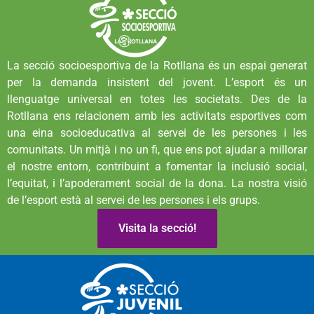
La secció socioesportiva de la Rotllana és un espai generat
per la demanda insistent del jovent. L’esport és un
llenguatge universal en totes les societats. Des de la
Rotllana ens relacionem amb les activitats esportives com
una eina socioeducativa al servei de les persones i les
comunitats. Un mitjà i no un fi, que ens pot ajudar a millorar
el nostre entorn, contribuint a fomentar la inclusió social,
l’equitat, i l’apoderament social de la dona. La nostra visió
de l’esport està al servei de les persones i els grups.
Visita la secció!