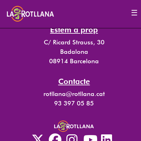
[real3dflipbook id=’3′]
☰
Estem a prop
C/ Ricard Strauss, 30
Badalona
08914 Barcelona
Contacte
rotllana@rotllana.cat
93 397 05 85