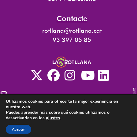
Contacte
rotllana@rotllana.cat
93 397 05 85
Utilizamos cookies para ofrecerte la mejor experiencia en
nuestra web.
Puedes aprender más sobre qué cookies utilizamos o
desactivarlas en los
ajustes
.
La Rotllana és sempre transparent. Si vols veure
tots els documents clica
aquí
.
Aceptar
CA
EN